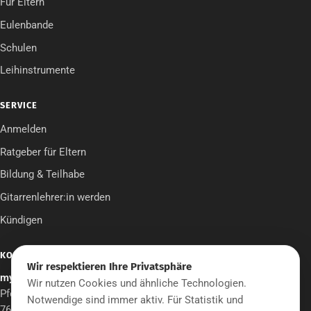
Für Eltern
Eulenbande
Schulen
Leihinstrumente
SERVICE
Anmelden
Ratgeber für Eltern
Bildung & Teilhabe
Gitarrenlehrer:in werden
Kündigen
KONTAKT
Wir respektieren Ihre Privatsphäre
mymusicschool UG
Wir nutzen Cookies und ähnliche Technologien.
Pfeifenstraße 12
Notwendige sind immer aktiv. Für Statistik und
76706 Dettenheim