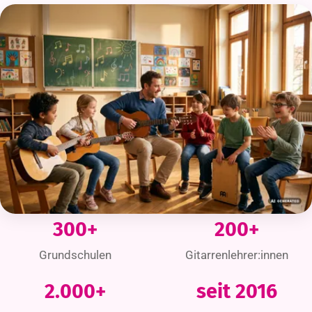
KI-generierte Abbildung
300+
200+
Grundschulen
Gitarrenlehrer:innen
2.000+
seit 2016