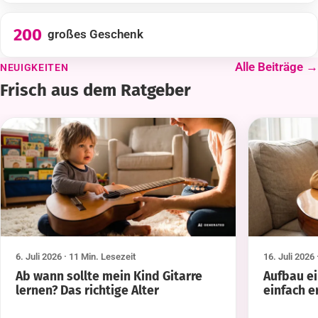
200
großes Geschenk
Alle Beiträge →
NEUIGKEITEN
Frisch aus dem Ratgeber
KI-generierte Abbildung
KI-generie
6. Juli 2026
· 11 Min. Lesezeit
16. Juli 2026
Ab wann sollte mein Kind Gitarre
Aufbau ein
lernen? Das richtige Alter
einfach e