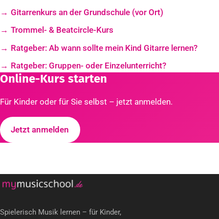
Gitarrenkurs an der Grundschule (vor Ort)
Trommel- & Beatcircle-Kurs
Ratgeber: Ab wann sollte mein Kind Gitarre lernen?
Ratgeber: Gruppen- oder Einzelunterricht?
Online-Kurs starten
Für Kinder oder für Sie selbst – jetzt anmelden.
Jetzt anmelden
Spielerisch Musik lernen – für Kinder,