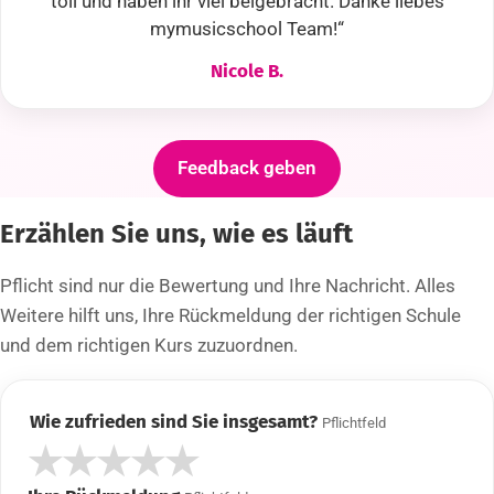
toll und haben ihr viel beigebracht. Danke liebes
mymusicschool Team!“
Nicole B.
Feedback geben
Erzählen Sie uns, wie es läuft
Pflicht sind nur die Bewertung und Ihre Nachricht. Alles
Weitere hilft uns, Ihre Rückmeldung der richtigen Schule
und dem richtigen Kurs zuzuordnen.
Wie zufrieden sind Sie insgesamt?
Pflichtfeld
★
★
★
★
★
1 von 5 Sternen
2 von 5 Sternen
3 von 5 Sternen
4 von 5 Sternen
5 von 5 Sternen