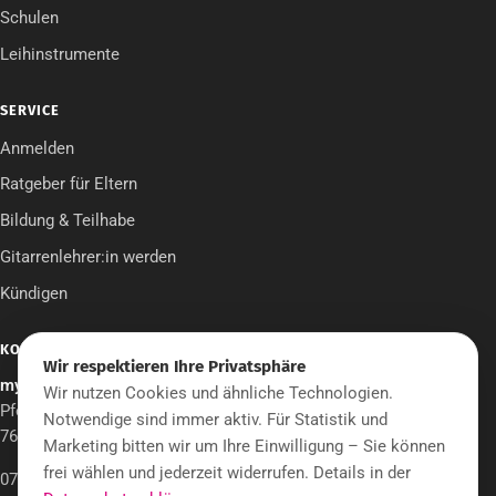
Schulen
Leihinstrumente
SERVICE
Anmelden
Ratgeber für Eltern
Bildung & Teilhabe
Gitarrenlehrer:in werden
Kündigen
KONTAKT
Wir respektieren Ihre Privatsphäre
mymusicschool UG
Wir nutzen Cookies und ähnliche Technologien.
Pfeifenstraße 12
Notwendige sind immer aktiv. Für Statistik und
76706 Dettenheim
Marketing bitten wir um Ihre Einwilligung – Sie können
frei wählen und jederzeit widerrufen. Details in der
07255 903420