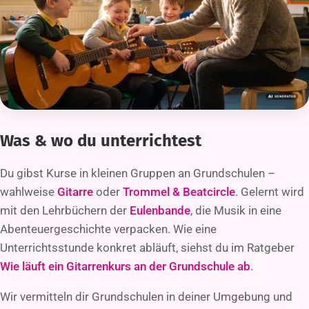
KI-generierte Abbildung
Was & wo du unterrichtest
Du gibst Kurse in kleinen Gruppen an Grundschulen –
wahlweise
Gitarre
oder
Trommel & Beatcircle
. Gelernt wird
mit den Lehrbüchern der
Eulenbande
, die Musik in eine
Abenteuergeschichte verpacken. Wie eine
Unterrichtsstunde konkret abläuft, siehst du im Ratgeber
Wie läuft ein Gitarrenkurs an der Grundschule ab
.
Wir vermitteln dir Grundschulen in deiner Umgebung und