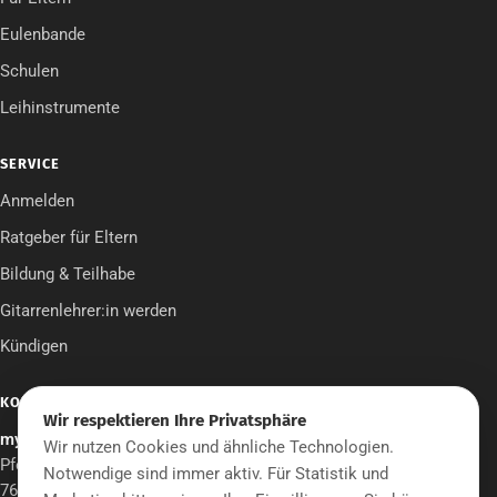
Eulenbande
Schulen
Leihinstrumente
SERVICE
Anmelden
Ratgeber für Eltern
Bildung & Teilhabe
Gitarrenlehrer:in werden
Kündigen
KONTAKT
Wir respektieren Ihre Privatsphäre
mymusicschool UG
Wir nutzen Cookies und ähnliche Technologien.
Pfeifenstraße 12
Notwendige sind immer aktiv. Für Statistik und
76706 Dettenheim